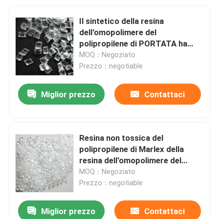
Il sintetico della resina
dell'omopolimere del
polipropilene di PORTATA ha
riciclato la resina del
MOQ：Negoziato
polipropilene
Prezzo：negotiable
Miglior prezzo
Contattaci
Resina non tossica del
polipropilene di Marlex della
resina dell'omopolimere del
polipropilene di RoHS
MOQ：Negoziato
Prezzo：negotiable
Miglior prezzo
Contattaci