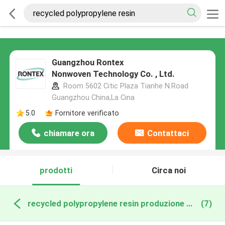
Guangzhou Rontex
Nonwoven Technology Co. , Ltd.
Room 5602 Citic Plaza Tianhe N.Road
Guangzhou China,La Cina
5.0
Fornitore verificato
chiamare ora
Contattaci
prodotti
Circa noi
recycled polypropylene resin produzione online
(7)