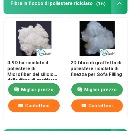
Fibra in fiocco di poliestere riciclato
(16)
Fibra di acido polilattico
Fibra a basso punto di fusione
prodotto non intessuto del polipropilene
0.9D ha riciclato il
2D fibra di graffetta di
poliestere di
poliestere riciclata di
Resina di polipropilene omopolimero
Microfiber del silicio
finezza per Sofa Filling
della fibra di graffetta
di poliestere
Panno per la pulizia in microfibra
Miglior prezzo
Miglior prezzo
Contattaci
Contattaci
Panno di pulizia non tessuto
Cuscino del polimero