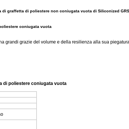
a di graffetta di poliestere non coniugata vuota di Siliconized GR
i poliestere coniugata vuota
ha grandi grazie del volume e della resilienza alla sua piegatur
tta di poliestere coniugata vuota
so