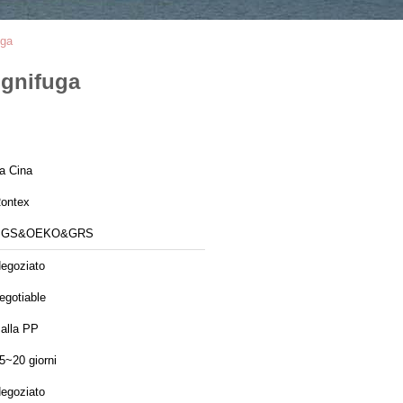
uga
ignifuga
a Cina
ontex
SGS&OEKO&GRS
egoziato
egotiable
alla PP
5~20 giorni
egoziato