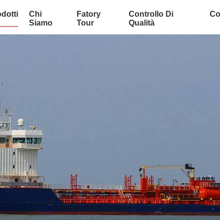
dotti
Chi
Fatory
Controllo Di
Co
Siamo
Tour
Qualità