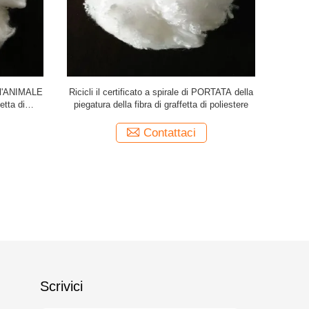
ell'ANIMALE
Ricicli il certificato a spirale di PORTATA della
Fibra di g
etta di
piegatura della fibra di graffetta di poliestere
de
Contattaci
Scrivici