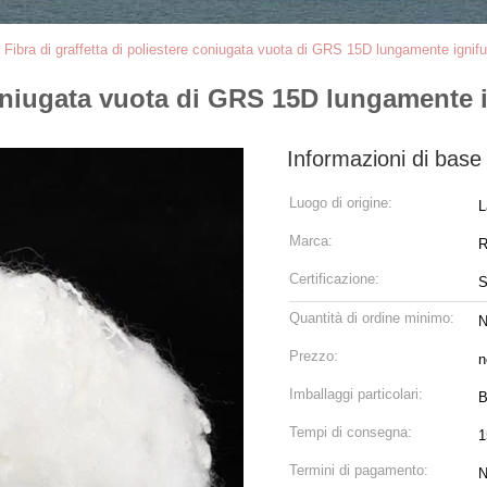
>
Fibra di graffetta di poliestere coniugata vuota di GRS 15D lungamente ignif
 coniugata vuota di GRS 15D lungamente 
Informazioni di base
Luogo di origine:
L
Marca:
R
Certificazione:
Quantità di ordine minimo:
N
Prezzo:
n
Imballaggi particolari:
B
Tempi di consegna:
1
Termini di pagamento:
N