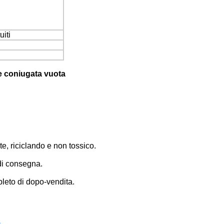
uiti
ere coniugata vuota
e, riciclando e non tossico.
di consegna.
pleto di dopo-vendita.