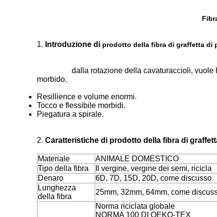
Fibr
1.
Introduzione
di
prodotto
della fibra di graffetta d
IIiCaused
dalla rotazione della cavaturaccioli, vuole
morbido.
Resillience e volume enormi.
Tocco e flessibile morbidi.
Piegatura a spirale.
2.
Caratteristiche di prodotto
della fibra di graffe
Materiale
ANIMALE DOMESTICO
Tipo della fibra
Il vergine, vergine dei semi, ricicla
Denaro
6D, 7D, 15D, 20D, come discusso
Lunghezza
25mm, 32mm, 64mm, come discus
della fibra
Norma riciclata globale
NORMA 100 DI OEKO-TEX