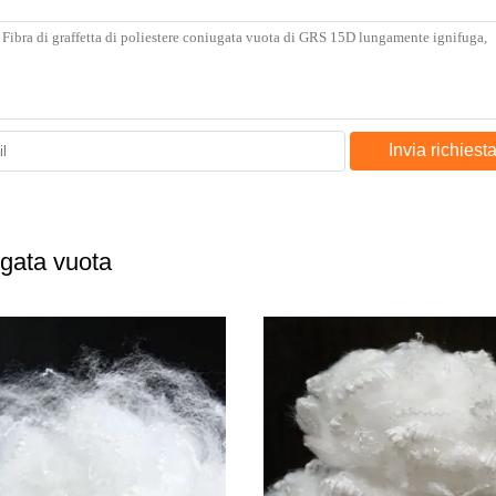
Invia richiest
iugata vuota