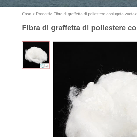
Casa
>
Prodotti
>
Fibra di graffetta di poliestere coniugata vuota
Fibra di graffetta di poliestere