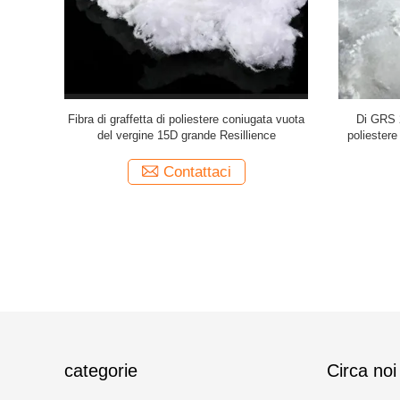
lience della
Fibra di graffetta di poliestere coniugata vuota
Di GRS 2D
3D forti
del vergine 15D grande Resillience
poliestere
Contattaci
categorie
Circa noi