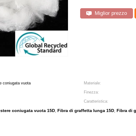
Miglior prezzo
ere coniugata vuota
Materiale:
Finezza:
Caratteristica:
liestere coniugata vuota 15D
Fibra di graffetta lunga 15D
Fibra di 
,
,