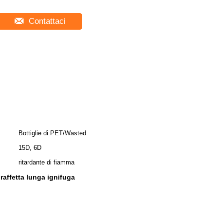
Contattaci
Bottiglie di PET/Wasted
15D, 6D
ritardante di fiamma
graffetta lunga ignifuga