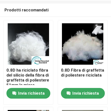
Prodotti raccomandati
0.8D ha riciclato fibra
0.8D Fibra di graffetta
del silicio della fibra di
di poliestere riciclata
Casa
graffetta di poliestere
51mm la micro
Invia richiesta
Invia richiesta
Prodotti
Chi siamo