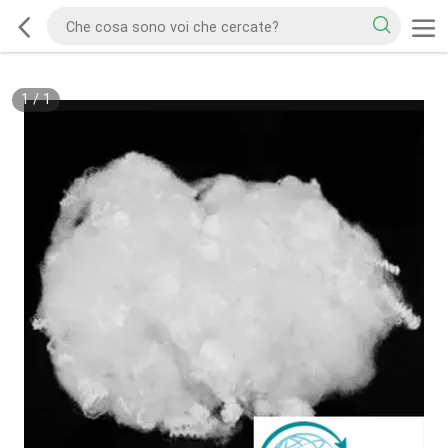
1
/
1