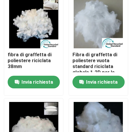
Fatory Tour
Controllo di qualità
Contattaci
fibra di graffetta di
Fibra di graffetta di
poliestere riciclata
poliestere vuota
38mm
standard riciclata
globale 1.2D per la
Richiedere un preventivo
trapunta
Invia richiesta
Invia richiesta
Fibra di graffetta viscosa
Fibra in fiocco di poliestere riciclato
Fibra in fiocco di polipropilene