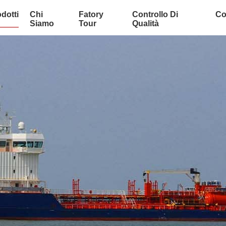
dotti
Chi
Fatory
Controllo Di
Co
Siamo
Tour
Qualità