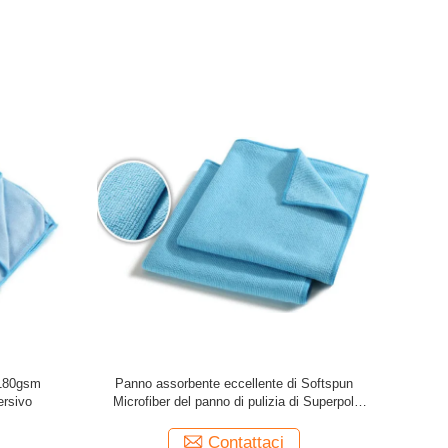
i 180gsm
Panno assorbente eccellente di Softspun
Mini Wa
ersivo
Microfiber del panno di pulizia di Superpol
Microfiber
Contattaci