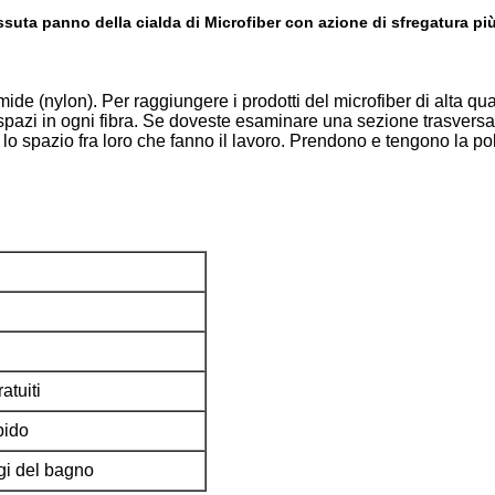
essuta panno della cialda di Microfiber con azione di sfregatura pi
ide (nylon). Per raggiungere i prodotti del microfiber di alta qu
i spazi in ogni fibra. Se doveste esaminare una sezione trasvers
lo spazio fra loro che fanno il lavoro. Prendono e tengono la pol
atuiti
bido
gi del bagno