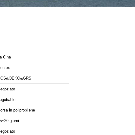
a Cina
ontex
SGS&OEKO&GRS
egoziato
egotiable
orsa in polipropilene
5~20 giorni
egoziato