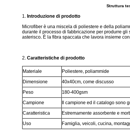
Struttura t
1.
Introduzione
di
prodotto
Microfiber è una miscela di poliestere e della poliamm
durante il processo di fabbricazione per produrre gl
asterisco. È la fibra spaccata che lavora insieme con 
2.
Caratteristiche di prodotto
Materiale
Poliestere, poliammide
Dimensione
40x40cm,
come discusso
Peso
180-400gsm
Campione
Il campione ed il catalogo sono gr
Caratteristica
Estremamente assorbente e mor
Uso
Famiglia, veicoli, cucina, montag