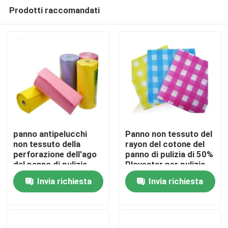
Prodotti raccomandati
panno antipelucchi
Panno non tessuto del
non tessuto della
rayon del cotone del
perforazione dell'ago
panno di pulizia di 50%
Casa
del panno di pulizia
Ployester per pulizia
150gsm con i colori
della cucina
Invia richiesta
Invia richiesta
Prodotti
Chi siamo