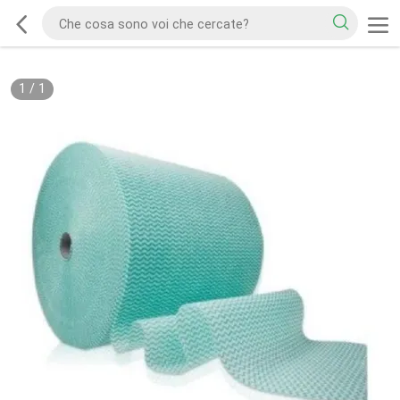
1
/
1