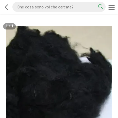
1
/
1