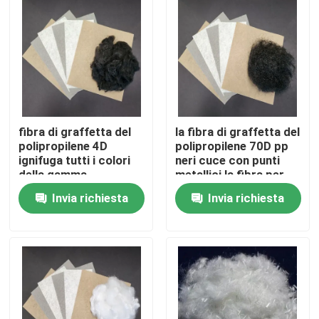
Fatory Tour
Controllo di qualità
Contattaci
fibra di graffetta del
la fibra di graffetta del
polipropilene 4D
polipropilene 70D pp
ignifuga tutti i colori
neri cuce con punti
della gamma
metallici la fibra per
Richiedere un preventivo
non tessuto
Invia richiesta
Invia richiesta
Fibra di graffetta viscosa
Fibra in fiocco di poliestere riciclato
Fibra in fiocco di polipropilene