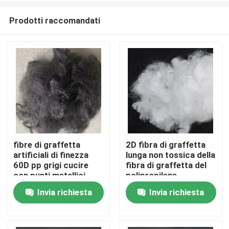
Prodotti raccomandati
fibre di graffetta
2D fibra di graffetta
artificiali di finezza
lunga non tossica della
Casa
60D pp grigi cucire
fibra di graffetta del
con punti metallici
polipropilene
fibra
Invia richiesta
Invia richiesta
Prodotti
Chi siamo