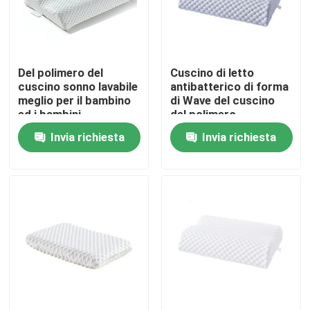
Fatory Tour
Del polimero del
Cuscino di letto
Controllo di qualità
cuscino sonno lavabile
antibatterico di forma
meglio per il bambino
di Wave del cuscino
ed i bambini
del polimero
Contattaci
Invia richiesta
Invia richiesta
Richiedere un preventivo
Fibra di graffetta viscosa
Fibra in fiocco di poliestere riciclato
Fibra in fiocco di polipropilene