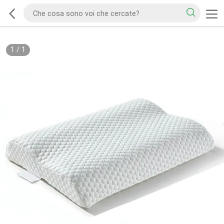
1
/
1