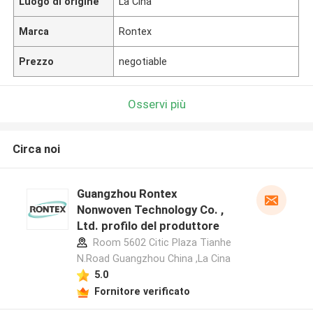
Luogo di origine
La Cina
Marca
Rontex
Prezzo
negotiable
Osservi più
Circa noi
Guangzhou Rontex
Nonwoven Technology Co. ,
Ltd. profilo del produttore
Room 5602 Citic Plaza Tianhe
N.Road Guangzhou China ,La Cina
5.0
Fornitore verificato