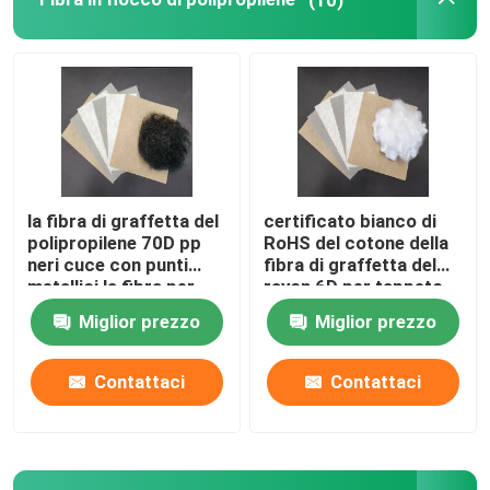
Fibra di acido polilattico
Fibra a basso punto di fusione
prodotto non intessuto del polipropilene
la fibra di graffetta del
certificato bianco di
polipropilene 70D pp
RoHS del cotone della
Resina di polipropilene omopolimero
neri cuce con punti
fibra di graffetta del
metallici la fibra per
rayon 6D per tappeto
non tessuto
Miglior prezzo
Miglior prezzo
Panno per la pulizia in microfibra
Contattaci
Contattaci
Panno di pulizia non tessuto
Cuscino del polimero