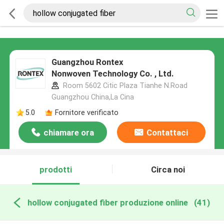
Guangzhou Rontex
Nonwoven Technology Co. , Ltd.
Room 5602 Citic Plaza Tianhe N.Road
Guangzhou China,La Cina
5.0
Fornitore verificato
chiamare ora
Contattaci
prodotti
Circa noi
hollow conjugated fiber produzione online
(41)