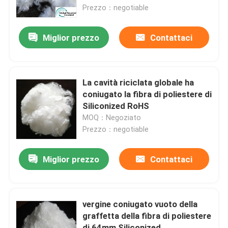
Prezzo：negotiable
Fatory Tour
Miglior prezzo
Contattaci
Controllo di qualità
La cavità riciclata globale ha
Contattaci
coniugato la fibra di poliestere di
Siliconized RoHS
MOQ：Negoziato
Richiedere un preventivo
Prezzo：negotiable
Fibra di graffetta viscosa
Miglior prezzo
Contattaci
Fibra in fiocco di poliestere riciclato
vergine coniugato vuoto della
graffetta della fibra di poliestere
Fibra in fiocco di polipropilene
di 64mm Siliconized