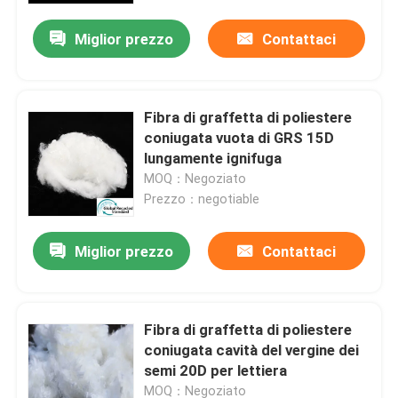
Miglior prezzo
Contattaci
Fibra di graffetta di poliestere
coniugata vuota di GRS 15D
lungamente ignifuga
MOQ：Negoziato
Prezzo：negotiable
Miglior prezzo
Contattaci
Casa
Fibra di graffetta di poliestere
Prodotti
coniugata cavità del vergine dei
semi 20D per lettiera
Chi siamo
MOQ：Negoziato