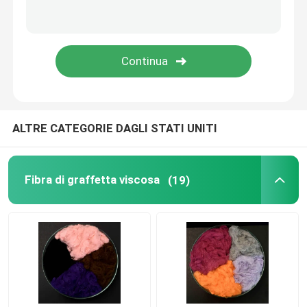
Fibra di acido polilattico
Fibra a basso punto di fusione
prodotto non intessuto del polipropilene
ALTRE CATEGORIE DAGLI STATI UNITI
Resina di polipropilene omopolimero
Fibra di graffetta viscosa
(19)
Panno per la pulizia in microfibra
Panno di pulizia non tessuto
Cuscino del polimero